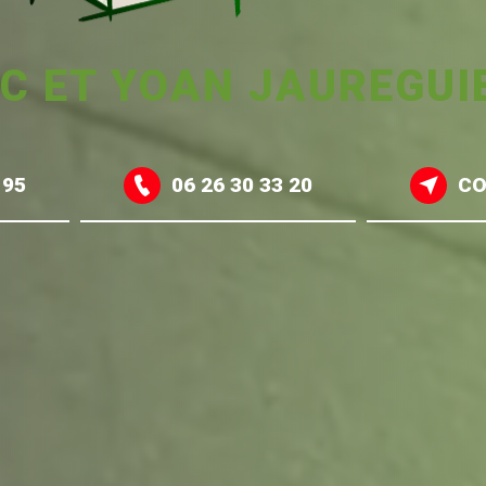
IC ET YOAN JAUREGUI
 95
06 26 30 33 20
CO