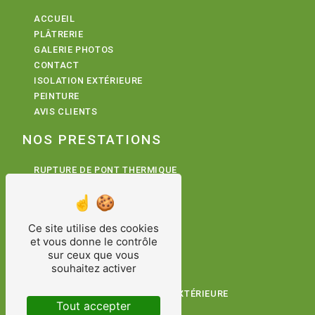
ACCUEIL
PLÂTRERIE
GALERIE PHOTOS
CONTACT
ISOLATION EXTÉRIEURE
PEINTURE
AVIS CLIENTS
NOS PRESTATIONS
RUPTURE DE PONT THERMIQUE
PEINTURE INTÉRIEURE
TRAVAUX DE PLÂTRERIE
PEINTURE
Ce site utilise des cookies
RAVALEMENT DE FAÇADES
et vous donne le contrôle
ISOLATION EXTÉRIEURE
sur ceux que vous
ISOLATION THERMIQUE
souhaitez activer
PLÂTRERIE
ISOLATION THERMIQUE PAR L'EXTÉRIEURE
Tout accepter
PLÂTRERIE TRADITIONNELLE